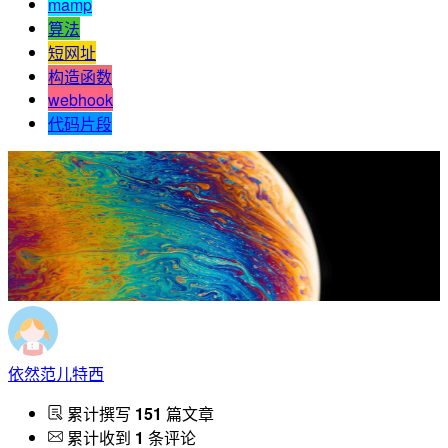
mamp
算法
短网址
构造函数
webhook
代码片段
依然范儿特西
累计撰写
151
篇文章
累计收到
1
条评论