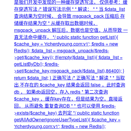
是我们开发中发现的一种缓存穿透写法， 仅供参考：缓
存穿透写法 /* 错误写法示例 * * 解读： * * 当 $data_list
查询结果为空时候， 会导致 msgpack_pack 压缩后 存
储缓存结果为空 * 从缓存取出数据时候，
msgpack_unpack 解压后，数据也是空值，从而导致 一
直无法命中缓存， */ public static function getList(){
$cache_key = 'richerdyoung.com:v1'; $redis = new
Redis(); $data_list = msgpack_unpack($redis-
>get($cache_key)); if(empty($data_list)){ $data_list =
getListByDb(); $redis-
>set($cache_key,msgpack_pack($data_list),86400); }
return $data_list; } 正确写法 /* 正确写法 * 解读 * * 当取
出 不存在的 $cache_key 结果会返回 false ，此时查询
db ， 如果db返回空，存入 redis * 第二次查询
$cache_key ，缓存key存在，但是结果为空，直接返
回， 从而避免 重复查询DB * * 也可以使用 $redis-
>exists($cache_key) 去判定 */ public static function
getAllAdOwnerignoreUserTypeList(){ $cache_key =
'richerdyoung.com:v1'; $redis = new Redis();