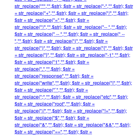
str_replace("*","",$str); $str = str_replace("-","",$str); $str
= str_replace("+","",$str); $str = str_replace("/","",$str);
$str = str_replace("=","",$str); $str =
str_replace("'/","",$str); $str = str_replace("-- ","",$str);
$str = str_replace(" -- ","",$str); $str = str_replace(" --
","",$str); $str = str_replace("(","",$str); $str =
str_replace(")","",$str); $str = str_replace("{","",$str); $str
= str_replace("}","",$str); $str = str_replace("-1","",$str);
$str = str_replace("1","",$str); $str =
str_replace(".","",$str); $str =
str_replace("response","",$str); $str =
str_replace("write","",$str); $str = str_replace("|","",$str);
$str = str_replace("`","",$str); $str =
str_replace(";","",$str); $str = str_replace("etc","",$str);
$str = str_replace("root","",$str); $str =
str_replace("//","",$str); $str = str_replace("!=","",$str);
$str = str_replace("$","",$str); $str =
str_replace("&","",$str); $str = str_replace("&&","",$str);
$str = str_replace("==","",$str); $str =