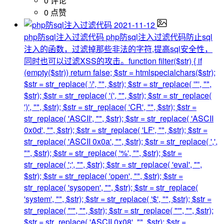
0 评论
0 点赞
2021-11-12
php防sql注入过滤代码
php防sql注入过滤代码防止sql
注入的函数，过滤掉那些非法的字符,提高sql安全性，
同时也可以过滤XSS的攻击。function filter($str) { if
(empty($str)) return false; $str = htmlspecialchars($str);
$str = str_replace( '/', "", $str); $str = str_replace( '"', "",
$str); $str = str_replace( '(', "", $str); $str = str_replace(
')', "", $str); $str = str_replace( 'CR', "", $str); $str =
str_replace( 'ASCII', "", $str); $str = str_replace( 'ASCII
0x0d', "", $str); $str = str_replace( 'LF', "", $str); $str =
str_replace( 'ASCII 0x0a', "", $str); $str = str_replace( ',',
"", $str); $str = str_replace( '%', "", $str); $str =
str_replace( ';', "", $str); $str = str_replace( 'eval', "",
$str); $str = str_replace( 'open', "", $str); $str =
str_replace( 'sysopen', "", $str); $str = str_replace(
'system', "", $str); $str = str_replace( '$', "", $str); $str =
str_replace( "'", "", $str); $str = str_replace( "'", "", $str);
$str = str_replace( 'ASCII 0x08', "", $str); $str =