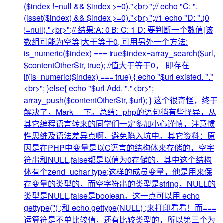
($index !=null && $index >=0)."<br>";// echo "C: ".
(isset($index) && $index >=0)."<br>";//1 echo "D: ".(0
!=null)."<br>";// 结果:A: 0 B: C: 1 D: 要判断一个数值[该
数组可能为空等]大于等于0, 可用另外一个方法:
is_numeric($index) === true$index=array_search($url,
$contentOtherStr, true); //值大于等于0， 即存在
if(is_numeric($index) === true) { echo "$url existed. "."
<br>"; }else{ echo "$url Add. "."<br>";
array_push($contentOtherStr, $url); } 这个很奇怪，终于
解决了，Mark 一下。总结：php的语句稍有些怪异，从
其它编程语言转来的同学们一定多加小心谨慎，注意惯
性思维及语法差异点啊，避免陷入坑中。其它资料：原
因是在PHP中变量是以C语言的结构体来存储的，空字
符串和NULL,false都是以值为0存储的，其中这个结构
体有个zend_uchar type;这样的成员变量，他是用来保
存变量的类型的，而空字符串的类型是string，NULL的
类型是NULL,false是boolean。这一点可以用 echo
gettype('') ;和 echo gettype(NULL) ;来打印看看！而===
运算符是不单比较值，还有比较类型的，所以第三个为