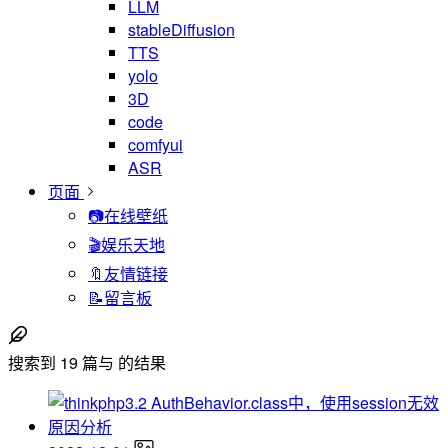
LLM
stableDiffusion
TTS
yolo
3D
code
comfyui
ASR
页面
📷在线壁纸
🎬娱乐天地
🔖友情链接
📝留言板
搜索到
19
篇与
的结果