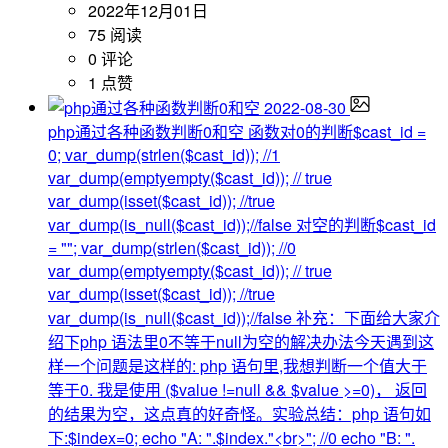
2022年12月01日
75 阅读
0 评论
1 点赞
2022-08-30
php通过各种函数判断0和空
函数对0的判断$cast_id =
0; var_dump(strlen($cast_id)); //1
var_dump(emptyempty($cast_id)); // true
var_dump(isset($cast_id)); //true
var_dump(is_null($cast_id));//false 对空的判断$cast_id
= ""; var_dump(strlen($cast_id)); //0
var_dump(emptyempty($cast_id)); // true
var_dump(isset($cast_id)); //true
var_dump(is_null($cast_id));//false 补充：下面给大家介
绍下php 语法里0不等于null为空的解决办法今天遇到这
样一个问题是这样的: php 语句里,我想判断一个值大于
等于0. 我是使用 ($value !=null && $value >=0)， 返回
的结果为空，这点真的好奇怪。实验总结：php 语句如
下:$index=0; echo "A: ".$index."<br>"; //0 echo "B: ".