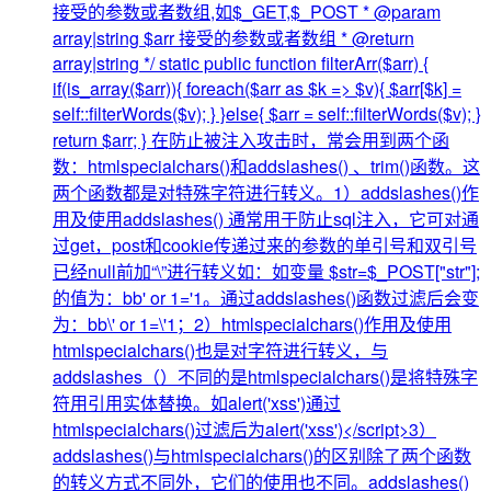
接受的参数或者数组,如$_GET,$_POST * @param
array|string $arr 接受的参数或者数组 * @return
array|string */ static public function filterArr($arr) {
if(is_array($arr)){ foreach($arr as $k => $v){ $arr[$k] =
self::filterWords($v); } }else{ $arr = self::filterWords($v); }
return $arr; } 在防止被注入攻击时，常会用到两个函
数：htmlspecialchars()和addslashes() 、trim()函数。这
两个函数都是对特殊字符进行转义。1）addslashes()作
用及使用addslashes() 通常用于防止sql注入，它可对通
过get，post和cookie传递过来的参数的单引号和双引号
已经null前加“\”进行转义如：如变量 $str=$_POST["str"];
的值为：bb' or 1='1。通过addslashes()函数过滤后会变
为：bb\' or 1=\'1；2）htmlspecialchars()作用及使用
htmlspecialchars()也是对字符进行转义，与
addslashes（）不同的是htmlspecialchars()是将特殊字
符用引用实体替换。如alert('xss')通过
htmlspecialchars()过滤后为alert('xss')</script>3）
addslashes()与htmlspecialchars()的区别除了两个函数
的转义方式不同外，它们的使用也不同。addslashes()