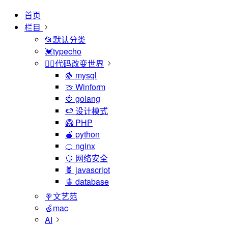
首页
栏目
📂默认分类
💓typecho
🏳️‍🌈代码改变世界
🍇 mysql
🍈 Winform
🍓 golang
🍉 设计模式
🥝 PHP
🍎 python
🍊 nginx
🍋 网络安全
🍍 javascript
🫑 database
🍭文艺范
🍏mac
AI