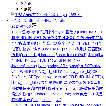
0 评论
1 点赞
2021-07-08
TP3.2框架中如何使用多个mysql函数 如FIND_IN_SET
和 !FIND_IN_SET
数据查询中可能会用到数据表中的多
个字段去做匹配 可能会用到多个FIND_IN_SET 也可能
需要拼接多个条件$user_ids = [1,2,3]; //获取需要匹配的
值 if ($user_ids ){ foreach ($user_ids as $val){ $map[] =
" FIND_IN_SET($val,show_user_id) "; } }
$where['_string'] = implode(" OR ",$map); # 预览sql效
果： WHERE FIND_IN_SET('1', show_user_id) OR
FIND_IN_SET('2', show_user_id) OR FIND_IN_SET(3,
show_user_id) 但是如果我们想除了这个函数还有其他
函数要使用的时候并且$where['_string']已经被使用的时
候怎么拼接？ $where['_logic'] = 'or';//and 或者 OR 就是
看你的需要 $map['_string'] = "
!FIND_IN_SET(4,show_user_id) "; $where['_complex']