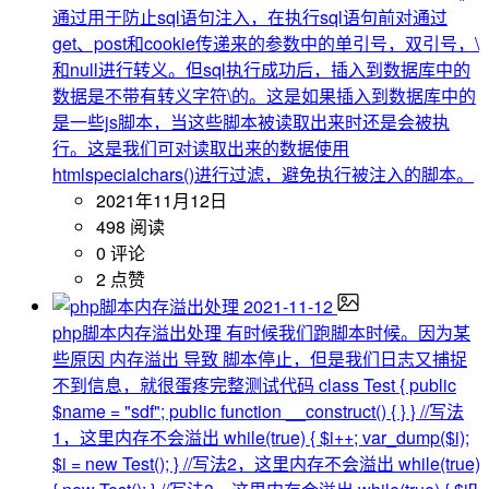
通过用于防止sql语句注入，在执行sql语句前对通过
get、post和cookie传递来的参数中的单引号，双引号，\
和null进行转义。但sql执行成功后，插入到数据库中的
数据是不带有转义字符\的。这是如果插入到数据库中的
是一些js脚本，当这些脚本被读取出来时还是会被执
行。这是我们可对读取出来的数据使用
htmlspecialchars()进行过滤，避免执行被注入的脚本。
2021年11月12日
498 阅读
0 评论
2 点赞
2021-11-12
php脚本内存溢出处理
有时候我们跑脚本时候。因为某
些原因 内存溢出 导致 脚本停止，但是我们日志又捕捉
不到信息，就很蛋疼完整测试代码 class Test { public
$name = "sdf"; public function __construct() { } } //写法
1，这里内存不会溢出 while(true) { $i++; var_dump($i);
$i = new Test(); } //写法2，这里内存不会溢出 while(true)