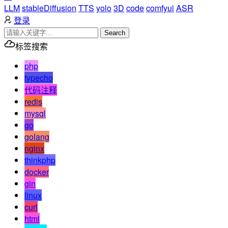
LLM
stableDiffusion
TTS
yolo
3D
code
comfyui
ASR
登录
Search
标签搜索
php
typecho
代码注释
redis
mysql
go
golang
nginx
thinkphp
docker
gin
linux
curl
html