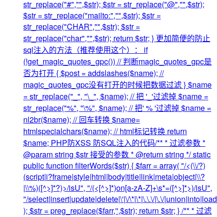
str_replace("#","",$str); $str = str_replace("@","",$str);
$str = str_replace("mailto:","",$str); $str =
str_replace("CHAR","",$str); $str =
str_replace("char","",$str); return $str; } 更加简便的防止
sql注入的方法（推荐使用这个）： if
(!get_magic_quotes_gpc()) // 判断magic_quotes_gpc是
否为打开 { $post = addslashes($name); //
magic_quotes_gpc没有打开的时候把数据过滤 } $name
= str_replace("_", "\_", $name); // 把 '_'过滤掉 $name =
str_replace("%", "\%", $name); // 把' % '过滤掉 $name =
nl2br($name); // 回车转换 $name=
htmlspecialchars($name); // html标记转换 return
$name; PHP防XSS 防SQL注入的代码/** * 过滤参数 *
@param string $str 接受的参数 * @return string */ static
public function filterWords($str) { $farr = array( "/<(\\/?)
(script|i?frame|style|html|body|title|link|meta|object|\\?
|\\%)([^>]*?)>/isU", "/(<[^>]*)on[a-zA-Z]+\s*=([^>]*>)/isU",
"/select|insert|update|delete|\'|\/\*|\*|\.\.\/|\.\/|union|into|lo
); $str = preg_replace($farr,'',$str); return $str; } /** * 过滤