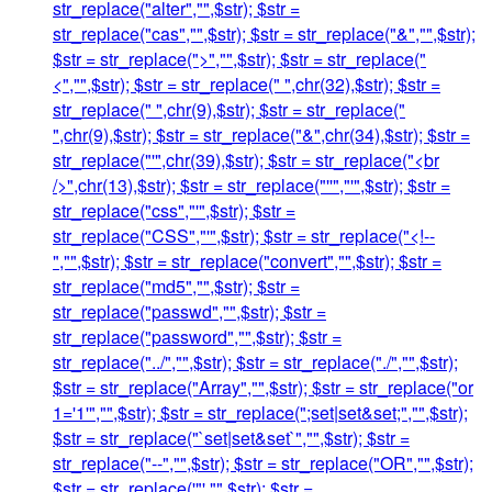
str_replace("alter","",$str); $str =
str_replace("cas","",$str); $str = str_replace("&","",$str);
$str = str_replace(">","",$str); $str = str_replace("
<","",$str); $str = str_replace(" ",chr(32),$str); $str =
str_replace(" ",chr(9),$str); $str = str_replace("
",chr(9),$str); $str = str_replace("&",chr(34),$str); $str =
str_replace("'",chr(39),$str); $str = str_replace("<br
/>",chr(13),$str); $str = str_replace("''","'",$str); $str =
str_replace("css","'",$str); $str =
str_replace("CSS","'",$str); $str = str_replace("<!--
","",$str); $str = str_replace("convert","",$str); $str =
str_replace("md5","",$str); $str =
str_replace("passwd","",$str); $str =
str_replace("password","",$str); $str =
str_replace("../","",$str); $str = str_replace("./","",$str);
$str = str_replace("Array","",$str); $str = str_replace("or
1='1'","",$str); $str = str_replace(";set|set&set;","",$str);
$str = str_replace("`set|set&set`","",$str); $str =
str_replace("--","",$str); $str = str_replace("OR","",$str);
$str = str_replace('"',"",$str); $str =