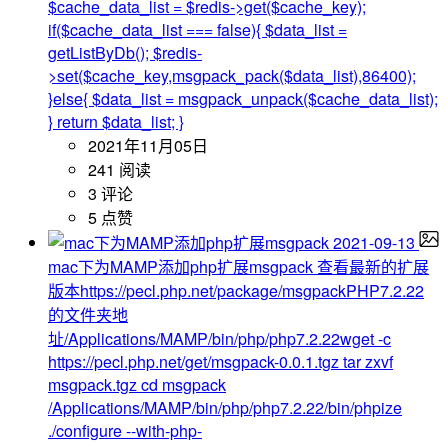
$cache_data_list = $redis->get($cache_key);
if($cache_data_list === false){ $data_list =
getListByDb(); $redis-
>set($cache_key,msgpack_pack($data_list),86400);
}else{ $data_list = msgpack_unpack($cache_data_list);
} return $data_list; }
2021年11月05日
241 阅读
3 评论
5 点赞
2021-09-13
mac下为MAMP添加php扩展msgpack
查看最新的扩展
版本https://pecl.php.net/package/msgpackPHP7.2.22
的文件夹地
址/Applications/MAMP/bin/php/php7.2.22wget -c
https://pecl.php.net/get/msgpack-0.0.1.tgz tar zxvf
msgpack.tgz cd msgpack
/Applications/MAMP/bin/php/php7.2.22/bin/phpize
./configure --with-php-