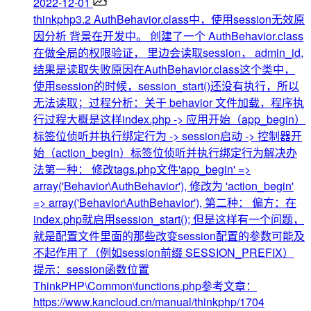
2022-12-01
thinkphp3.2 AuthBehavior.class中，使用session无效原
因分析
背景在开发中。 创建了一个 AuthBehavior.class
在做全局的权限验证， 里边会读取session， admin_id,
结果是读取失败原因在AuthBehavior.class这个类中，
使用session的时候，session_start()还没有执行，所以
无法读取；过程分析：关于 behavior 文件加载，程序执
行过程大概是这样index.php -> 应用开始（app_begin）
标签位侦听并执行绑定行为 -> session启动 -> 控制器开
始（action_begin）标签位侦听并执行绑定行为解决办
法第一种： 修改tags.php文件'app_begin' =>
array('Behavior\AuthBehavior'), 修改为 'action_begin'
=> array('Behavior\AuthBehavior'), 第二种： 偏方：在
index.php就启用session_start(); 但是这样有一个问题，
就是配置文件里面的那些改变session配置的参数可能及
不起作用了（例如session前缀 SESSION_PREFIX）
提示：session函数位置
ThinkPHP\Common\functions.php参考文章：
https://www.kancloud.cn/manual/thinkphp/1704