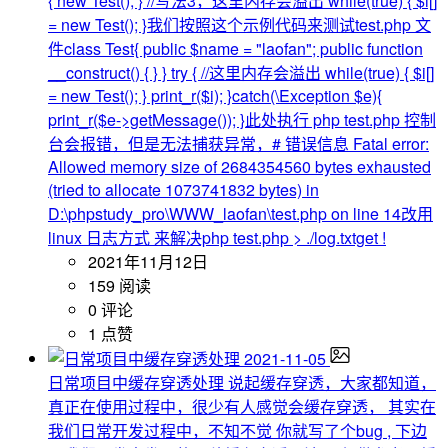
{ new Test(); } //写法3，这里内存会溢出 while(true) { $i[]
= new Test(); }我们按照这个示例代码来测试test.php 文
件class Test{ public $name = "laofan"; public function
__construct() { } } try { //这里内存会溢出 while(true) { $i[]
= new Test(); } print_r($i); }catch(\Exception $e){
print_r($e->getMessage()); }此处执行 php test.php 控制
台会报错，但是无法捕获异常，# 错误信息 Fatal error:
Allowed memory size of 2684354560 bytes exhausted
(tried to allocate 1073741832 bytes) in
D:\phpstudy_pro\WWW_laofan\test.php on line 14改用
linux 日志方式 来解决php test.php > ./log.txtget !
2021年11月12日
159 阅读
0 评论
1 点赞
2021-11-05
日常项目中缓存穿透处理
说起缓存穿透，大家都知道，
真正在使用过程中，很少有人感觉会缓存穿透， 其实在
我们日常开发过程中，不知不觉 你就写了个bug , 下边