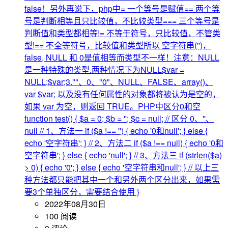
false！另外再说下，php中= 一个等号是赋值== 两个等
号是判断相等且只比较值，不比较类型=== 三个等号是
判断值和类型都相等!= 不等于符号，只比较值，不管类
型!== 不全等符号，比较值和类型所以 空字符串('')，
false, NULL 和 0是值相等而类型不一样！注意：NULL
是一种特殊的类型.两种情况下为NULL$var =
NULL;$var;3.""、0、"0"、NULL、FALSE、array()、
var $var; 以及没有任何属性的对象都将被认为是空的，
如果 var 为空，则返回 TRUE。PHP中区分0和空
function test() { $a = 0; $b = ''; $c = null; // 区分 0、''、
null // 1、方法一 if ($a !== '') { echo '0和null'; } else {
echo '空字符串'; } // 2、方法二 if ($a !== null) { echo '0和
空字符串'; } else { echo 'null'; } // 3、方法三 if (strlen($a)
> 0) { echo '0'; } else { echo '空字符串和null'; } // 以上三
种方法都只能把其中一个和另外两个区分出来，如果需
要3个单独区分，需要结合使用 }
2022年08月30日
100 阅读