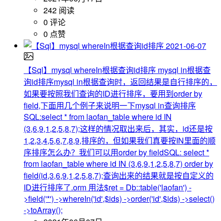
242 阅读
0 评论
0 点赞
2021-06-07
【Sql】mysql whereIn根据查询id排序
mysql in根据查
询id排序mysql in根据查询时，返回结果是自行排序的，
如果要按照我们查询的ID进行排序，要用到order by
field,下面用几个例子来说明一下mysql in查询排序
SQL:select * from laofan_table where id IN
(3,6,9,1,2,5,8,7);这样的情况取出来后，其实，id还是按
1,2,3,4,5,6,7,8,9,排序的，但如果我们真要按IN里面的顺
序排序怎么办？我们可以用order by fieldSQL: select *
from laofan_table where id IN (3,6,9,1,2,5,8,7) order by
field(id,3,6,9,1,2,5,8,7);查询出来的结果就是按自定义的
ID进行排序了.orm 用法$ret = Db::table('laofan') -
>field('*') ->whereIn('id',$ids) ->order('id',$ids) ->select()
->toArray();