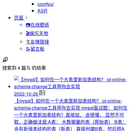
comfyui
ASR
页面
📷在线壁纸
🎬娱乐天地
🔖友情链接
📝留言板
搜索到
4
篇与
的结果
2022-10-26
【mysql】如何在一个大表里新加表结构？ pt-online-
schema-change工具带你去实现
mysql面试题： 如何在
一个大表里新加表结构？直接加， 会很慢， 显然不可
取，正确做法是:A表： 大数据量的表（原始表） B表：
含有新增表结构的表（新表） 直接创建B表，然后把A