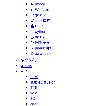
🍇 mysql
🍈 Winform
🍓 golang
🍉 设计模式
🥝 PHP
🍎 python
🍊 nginx
🍋 网络安全
🍍 javascript
🫑 database
🍭文艺范
🍏mac
AI
LLM
stableDiffusion
TTS
yolo
3D
code