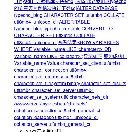
【mysql】让数据库支持emoji表情
此处我们以typecho
的文章表为例依次执行下列sqlALTER DATABASE
typecho_blog CHARACTER SET utf8mb4 COLLATE
utf8mb4_unicode_ci; ALTER TABLE
typecho_blog.typecho_contents CONVERT TO
CHARACTER SET utf8mb4 COLLATE
utf8mb4_unicode_ci;查看结果SHOW VARIABLES
WHERE Variable_name LIKE 'character%' OR
Variable_name LIKE 'collation%';显示如下,即为成功！
Variable_name Value character_set_client utf8mb4
character_set_connection utf8mb4
character_set_database utf8mb4
character_set_filesystem binary character_set_results
utf8mb4 character_set_server utf8mb4
character_set_system utf8 character_sets_dir
/www/server/mysql/share/charsets/
collation_connection utf8mb4_general_ci
collation_database utf8mb4_unicode_ci
collation_server utf8mb4_general_ci
2021年06月17日