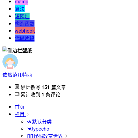
mamp
算法
短网址
构造函数
webhook
代码片段
依然范儿特西
累计撰写
151
篇文章
累计收到
1
条评论
首页
栏目
📂默认分类
💓typecho
🏳️‍🌈代码改变世界