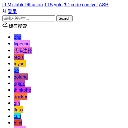
LLM
stableDiffusion
TTS
yolo
3D
code
comfyui
ASR
登录
Search
标签搜索
php
typecho
代码注释
redis
mysql
go
golang
nginx
thinkphp
docker
gin
linux
curl
html