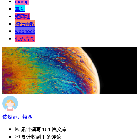
mamp
算法
短网址
构造函数
webhook
代码片段
依然范儿特西
累计撰写
151
篇文章
累计收到
1
条评论