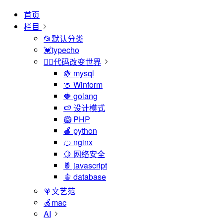
首页
栏目
📂默认分类
💓typecho
🏳️‍🌈代码改变世界
🍇 mysql
🍈 Winform
🍓 golang
🍉 设计模式
🥝 PHP
🍎 python
🍊 nginx
🍋 网络安全
🍍 javascript
🫑 database
🍭文艺范
🍏mac
AI