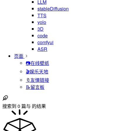
LLM
stableDiffusion
TTS
yolo
3D
code
comfyui
ASR
页面
📷在线壁纸
🎬娱乐天地
🔖友情链接
📝留言板
搜索到
0
篇与
的结果